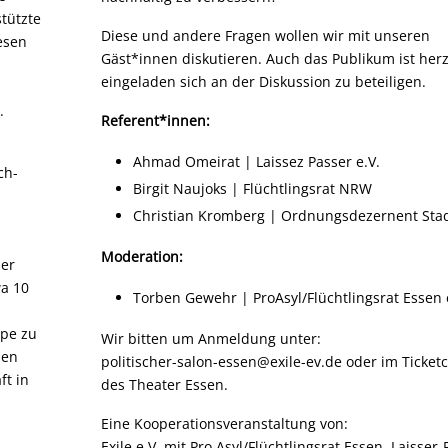
tützte
Diese und andere Fragen wollen wir mit unseren
esen
Gäst*innen diskutieren. Auch das Publikum ist herz
eingeladen sich an der Diskussion zu beteiligen.
.
Referent*innen:
Ahmad Omeirat | Laissez Passer e.V.
ch-
Birgit Naujoks | Flüchtlingsrat NRW
Christian Kromberg | Ordnungsdezernent Sta
Moderation:
der
wa 10
Torben Gewehr | ProAsyl/Flüchtlingsrat Essen 
ppe zu
Wir bitten um Anmeldung unter:
den
politischer-salon-essen@exile-ev.de
oder im Ticket
ft in
des Theater Essen.
Eine Kooperationsveranstaltung von:
Exile e.V. mit Pro Asyl/Flüchtlingsrat Essen, Laisser