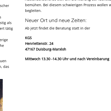
bemühen. Bei diesem schwierigen Prozess wollen w
ischer
begleiten.
s
Neuer Ort und neue Zeiten:
stig als
Ab jetzt findet die Beratung statt in der
rt tätig
KGS
erige
Henriettenstr. 24
che
47167 Duisburg-Marxloh
Mittwoch 13.30 -14.30 Uhr und nach Vereinbarung
auen
n, das