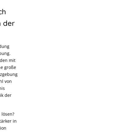
ch
n der
ldung
bung.
nden mit
ne große
etzgebung
hl von
nis
ik der
 lösen?
ärker in
tion