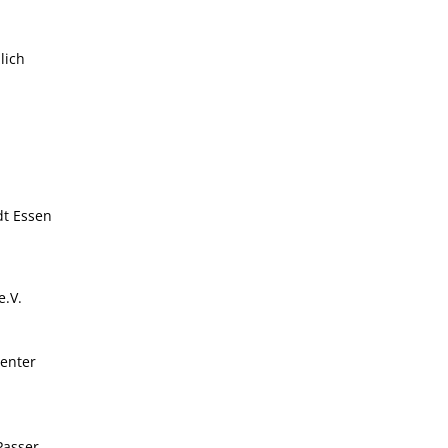
lich
dt Essen
e.V.
center
-Passer