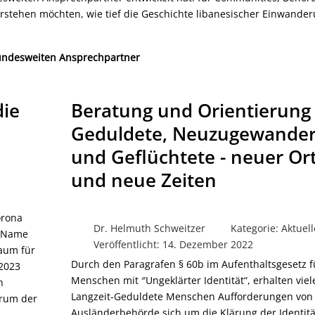
 verstehen möchten, wie tief die Geschichte libanesischer Einwande
bundesweiten Ansprechpartner
die
Beratung und Orientierung 
Geduldete, Neuzugewander
und Geflüchtete - neuer Or
und neue Zeiten
orona
Dr. Helmuth Schweitzer
Kategorie:
Aktuell
r Name
Veröffentlicht: 14. Dezember 2022
aum für
Durch den Paragrafen § 60b im Aufenthaltsgesetz f
 2023
Menschen mit ″Ungeklärter Identität“, erhalten viel
n
Langzeit-Geduldete Menschen Aufforderungen von
trum der
Ausländerbehörde sich um die Klärung der Identitä