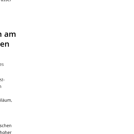
an am
ten
es
ez-
n
biläum,
nschen
 hoher