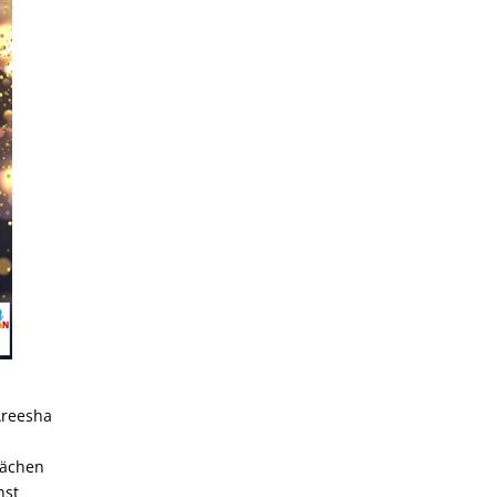
Areesha
rächen
nst