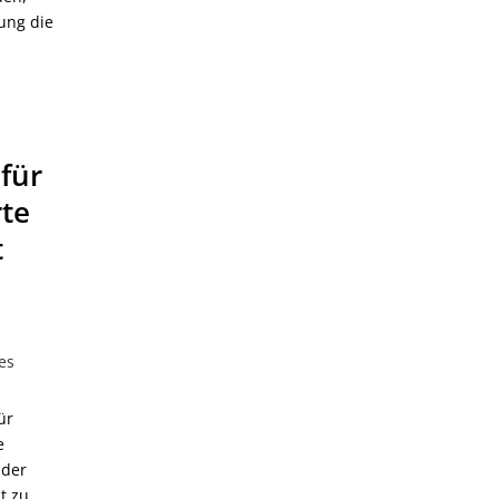
rung die
für
te
t
es
ür
e
 der
t zu