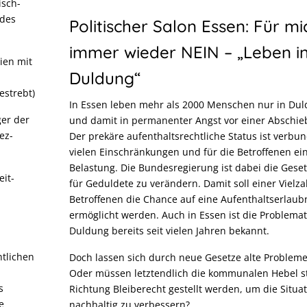
isch-
 des
Politischer Salon Essen: Für mi
immer wieder NEIN – „Leben i
ien mit
Duldung“
estrebt)
In Essen leben mehr als 2000 Menschen nur in Du
ger der
und damit in permanenter Angst vor einer Abschie
ez-
Der prekäre aufenthaltsrechtliche Status ist verbu
vielen Einschränkungen und für die Betroffenen ei
Belastung. Die Bundesregierung ist dabei die Ges
it-
für Geduldete zu verändern. Damit soll einer Vielza
Betroffenen die Chance auf eine Aufenthaltserlaub
ermöglicht werden. Auch in Essen ist die Problemat
Duldung bereits seit vielen Jahren bekannt.
htlichen
Doch lassen sich durch neue Gesetze alte Probleme
Oder müssen letztendlich die kommunalen Hebel st
s
Richtung Bleiberecht gestellt werden, um die Situa
e
nachhaltig zu verbessern?