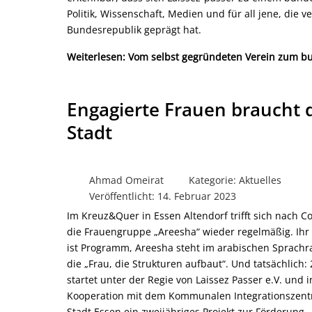
Politik, Wissenschaft, Medien und für all jene, die
Bundesrepublik geprägt hat.
Weiterlesen: Vom selbst gegründeten Verein zum 
Engagierte Frauen braucht 
Stadt
Ahmad Omeirat
Kategorie:
Aktuelles
Veröffentlicht: 14. Februar 2023
Im Kreuz&Quer in Essen Altendorf trifft sich nach C
die Frauengruppe „Areesha“ wieder regelmäßig. Ih
ist Programm, Areesha steht im arabischen Sprachr
die „Frau, die Strukturen aufbaut“. Und tatsächlich:
startet unter der Regie von Laissez Passer e.V. und i
Kooperation mit dem Kommunalen Integrationszen
Stadt Essen ein zweijähriges Projekt zur Förderung