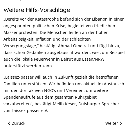
Weitere Hilfs-Vorschläge
„Bereits vor der Katastrophe befand sich der Libanon in einer
angespannten politischen Krise, begleitet von friedlichen
Massenprotesten. Die Menschen leiden an der hohen
Arbeitslosigkeit, Inflation und der schlechten
Versorgungslage,“ bestätigt Ahmad Omeirat und fügt hinzu,
dass schon Gedanken ausgetauscht wurden, wie zum Beispiel
auch die lokale Feuerwehr in Beirut aus Essen/NRW
unterstützt werden kann.
„Laissez-passer will auch in Zukunft gezielt die betroffenen
Familien unterstützen. Wir befinden uns aktuell im Austausch
mit den dort aktiven NGO’s und Vereinen, um weitere
Spendenaufrufe aus dem gesamten Ruhrgebiet
vorzubereiten“, bestätigt Melih Keser, Duisburger Sprecher
von Laissez-passer e.V.
Vorheriger Beitrag: Laissez-Passer: Beratung und Orientieru
Nächster Bei
Zurück
Weiter