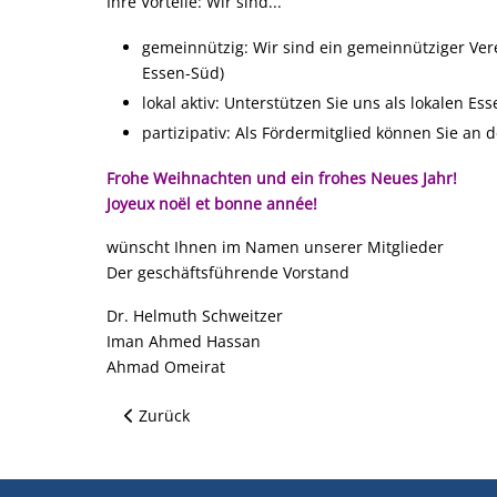
Ihre Vorteile: Wir sind...
gemeinnützig: Wir sind ein gemeinnütziger Ver
Essen-Süd)
lokal aktiv: Unterstützen Sie uns als lokalen E
partizipativ: Als Fördermitglied können Sie an 
Frohe Weihnachten und ein frohes Neues Jahr!
Joyeux noël et bonne année!
wünscht Ihnen im Namen unserer Mitglieder
Der geschäftsführende Vorstand
Dr. Helmuth Schweitzer
Iman Ahmed Hassan
Ahmad Omeirat
Vorheriger Beitrag: Krieg ist das Verbrechen
Zurück