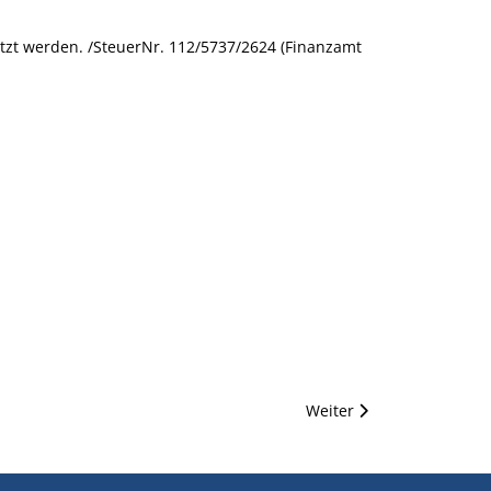
tzt werden. /SteuerNr. 112/5737/2624 (Finanzamt
Nächster Beitrag: Laiss
Weiter