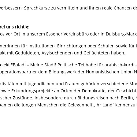
 verbessern, Sprachkurse zu vermitteln und ihnen reale Chancen der
i uns richtig:
nlos vor Ort in unserem Essener Vereinsbüro oder in Duisburg-Marxlo
er:innen für Institutionen, Einrichtungen oder Schulen sowie für 
ntakt mit Geduldeten, Asylsuchenden und Geflüchteten haben.
ekt "Baladi – Meine Stadt! Politische Teilhabe für arabisch-kurdi
Kooperationspartner dem Bildungswerk der Humanistischen Union N
aktivitäten mit Jugendlichen und Frauen gehörten verschiedene M
wie Erkundungsprojekte an Orten der Demokratie, der Geschicht
cher Zustände. Insbesondere durch Bildungsreisen nach Berlin, 
amen die jungen Menschen die Gelegenheit „ihr Land“ kennenzul